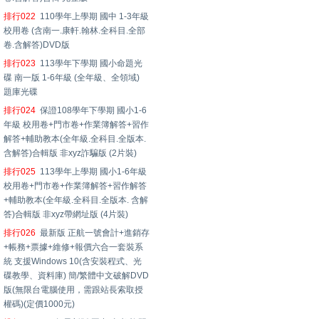
排行022
110學年上學期 國中 1-3年級
校用卷 (含南一.康軒.翰林.全科目.全部
卷.含解答)DVD版
排行023
113學年下學期 國小命題光
碟 南一版 1-6年級 (全年級、全領域)
題庫光碟
排行024
保證108學年下學期 國小1-6
年級 校用卷+門市卷+作業簿解答+習作
解答+輔助教本(全年級.全科目.全版本.
含解答)合輯版 非xyz詐騙版 (2片裝)
排行025
113學年上學期 國小1-6年級
校用卷+門市卷+作業簿解答+習作解答
+輔助教本(全年級.全科目.全版本. 含解
答)合輯版 非xyz帶網址版 (4片裝)
排行026
最新版 正航一號會計+進銷存
+帳務+票據+維修+報價六合一套裝系
統 支援Windows 10(含安裝程式、光
碟教學、資料庫) 簡/繁體中文破解DVD
版(無限台電腦使用，需跟站長索取授
權碼)(定價1000元)