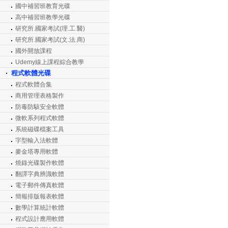
國中補習班教育光碟
高中補習班教學光碟
研究所.國家考試(理.工.醫)
研究所.國家考試(文.法.商)
國外開放課程
Udemy線上課程綜合教學
程式軟體光碟
程式軟體合集
商用管理表格製作
防毒防駭安全軟體
微軟系列程式軟體
系統磁碟檔案工具
字型輸入法軟體
麥金塔專用軟體
燒錄光碟製作軟體
翻譯字典辨識軟體
電子郵件傳真軟體
簡報排版報表軟體
數學計算統計軟體
程式設計應用軟體