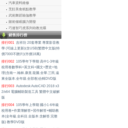
汽車資料維修
烹飪美食糕點教學
武術舞蹈瑜伽教學
賭術催眠腦力開發
巧連智巧虎系列幼教光碟
銷售排行榜
排行001
吉祥坊 20套專業 專業影音教
學 (可線上更新)(含USB)繁體中文版(特
價7000不贈片)(市價18萬)
排行002
105學年下學期 高中1-3年級
校用卷數學科+英文科+國文+歷史+地
理(含南一.翰林.康熹.龍騰.全華.三民.遠
東全版本.全年级.全部卷)合輯DVD版
排行003
Autodesk AutoCAD 2018 x3
2/x64 電腦輔助製造工具 繁體中文破解
版
排行004
105學年上學期 國小1-6年級
校用卷+作業簿解答+習作解答+輔助教
本(全年級.全科目.全版本.含解答.完整
版) 教學DVD版