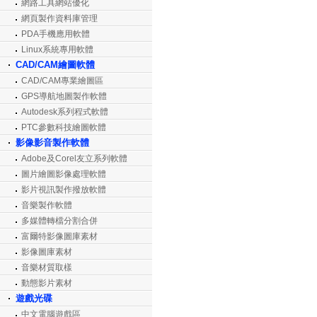
網路工具網站優化
網頁製作資料庫管理
PDA手機應用軟體
Linux系統專用軟體
CAD/CAM繪圖軟體
CAD/CAM專業繪圖區
GPS導航地圖製作軟體
Autodesk系列程式軟體
PTC參數科技繪圖軟體
影像影音製作軟體
Adobe及Corel友立系列軟體
圖片繪圖影像處理軟體
影片視訊製作撥放軟體
音樂製作軟體
多媒體轉檔分割合併
富爾特影像圖庫素材
影像圖庫素材
音樂材質取樣
動態影片素材
遊戲光碟
中文電腦遊戲區