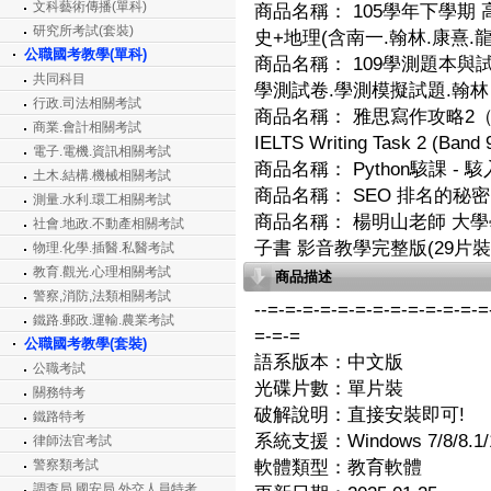
文科藝術傳播(單科)
商品名稱：
105學年下學期 
研究所考試(套裝)
史+地理(含南一.翰林.康熹.
公職國考教學(單科)
商品名稱：
109學測題本與試
共同科目
學測試卷.學測模擬試題.翰林
行政.司法相關考試
商品名稱：
雅思寫作攻略2（9
商業.會計相關考試
IELTS Writing Task 2 (Band 
電子.電機.資訊相關考試
商品名稱：
Python駭課 -
土木.結構.機械相關考試
商品名稱：
SEO 排名的秘
測量.水利.環工相關考試
商品名稱：
楊明山老師 大學
社會.地政.不動產相關考試
子書 影音教學完整版(29片裝
物理.化學.插醫.私醫考試
教育.觀光.心理相關考試
商品描述
警察,消防,法類相關考試
--=-=-=-=-=-=-=-=-=-=-=-=-=
鐵路.郵政.運輸.農業考試
=-=-=
公職國考教學(套裝)
語系版本：中文版
公職考試
光碟片數：單片裝
關務特考
破解說明：直接安裝即可!
鐵路特考
系統支援：Windows 7/8/8.1/1
律師法官考試
警察類考試
軟體類型：教育軟體
調查局.國安局.外交人員特考