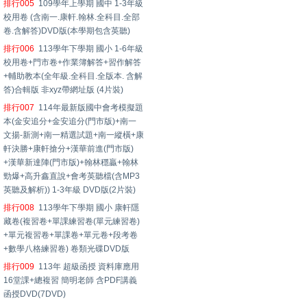
排行005
109學年上學期 國中 1-3年級
校用卷 (含南一.康軒.翰林.全科目.全部
卷.含解答)DVD版(本學期包含英聽)
排行006
113學年下學期 國小 1-6年級
校用卷+門市卷+作業簿解答+習作解答
+輔助教本(全年級.全科目.全版本. 含解
答)合輯版 非xyz帶網址版 (4片裝)
排行007
114年最新版國中會考模擬題
本(金安追分+金安追分(門市版)+南一
文揚-新測+南一精選試題+南一縱橫+康
軒決勝+康軒搶分+漢華前進(門市版)
+漢華新達陣(門市版)+翰林穩贏+翰林
勁爆+高升鑫直說+會考英聽檔(含MP3
英聽及解析)) 1-3年級 DVD版(2片裝)
排行008
113學年下學期 國小 康軒隱
藏卷(複習卷+單課練習卷(單元練習卷)
+單元複習卷+單課卷+單元卷+段考卷
+數學八格練習卷) 卷類光碟DVD版
排行009
113年 超級函授 資料庫應用
16堂課+總複習 簡明老師 含PDF講義
函授DVD(7DVD)