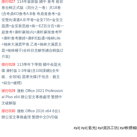
排行027
114年最新版 國中 會考 複習
卷合輯正式版（四分之一卷）共18卷
(含奇鼎KO會考A.B卷 奇鼎進會考+金
安雙向溝通A.B.甲卷+金安735+金安主
題讚+金安新思維+南一EZ百分百+南一
超會考+康軒麻辣(A)+康軒麻辣會考甲
+康軒會考勝經+康軒E點通+翰林Lite
+翰林大滿貫甲卷.乙卷+翰林大滿貫主
題+翰林橘子)全科目含解答總合輯版(2
片裝)
排行028
113學年下學期 國中命題光
碟 康軒版 1-3年級(含108課綱)(全年
級、全領域) 題庫光碟(不包含：藝文
+綜合+健體)
排行029
微軟 Office 2021 Profession
al Plus x64 辦公室文事務處理 繁體中
文破解版
排行030
微軟 Office 2016 x64 6合1
辦公室文事務處理 繁體中文DVD版
xyz
|
xyz
|
藍光
|
xyz資訊工坊
|
xyz軟體