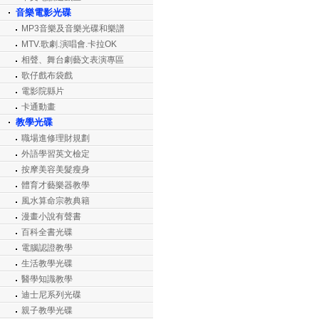
音樂電影光碟
MP3音樂及音樂光碟和樂譜
MTV.歌劇.演唱會.卡拉OK
相聲、舞台劇藝文表演專區
歌仔戲布袋戲
電影院縣片
卡通動畫
教學光碟
職場進修理財規劃
外語學習英文檢定
按摩美容美髮瘦身
體育才藝樂器教學
風水算命宗教典籍
漫畫小說有聲書
百科全書光碟
電腦認證教學
生活教學光碟
醫學知識教學
迪士尼系列光碟
親子教學光碟