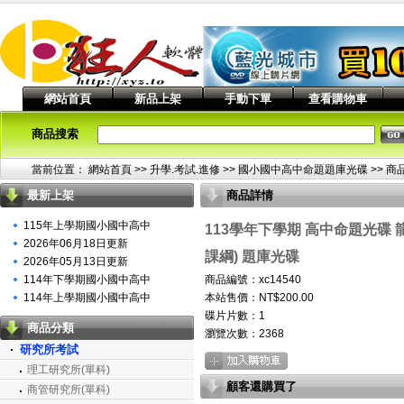
網站首頁
新品上架
手動下單
查看購物車
商品搜索
當前位置：
網站首頁
>> 升學.考試.進修 >>
國小國中高中命題題庫光碟
>> 商
最新上架
商品詳情
115年上學期國小國中高中
113學年下學期 高中命題光碟 龍騰
2026年06月18日更新
課綱) 題庫光碟
2026年05月13日更新
114年下學期國小國中高中
商品編號：xc14540
114年上學期國小國中高中
本站售價：NT$200.00
碟片片數：1
商品分類
瀏覽次數：
2368
研究所考試
理工研究所(單科)
顧客還購買了
商管研究所(單科)