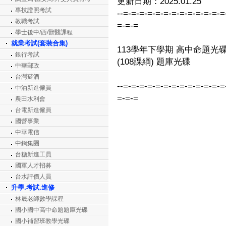
更新日期：2025.01.25
專技證照考試
--=-=-=-=-=-=-=-=-=-=-=-=-=
教職考試
=-=-=
學士後中/西/獸醫課程
就業考試(套裝合集)
113學年下學期 高中命題光碟 
銀行考試
(108課綱) 題庫光碟
中華郵政
台灣菸酒
--=-=-=-=-=-=-=-=-=-=-=-=-=
中油新進僱員
=-=-=
農田水利會
台電新進僱員
國營事業
中華電信
中鋼集團
台糖新進工員
國軍人才招募
台水評價人員
升學.考試.進修
林晟老師數學課程
國小國中高中命題題庫光碟
國小補習班教學光碟