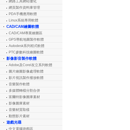
網路工具網站優化
網頁製作資料庫管理
PDA手機應用軟體
Linux系統專用軟體
CAD/CAM繪圖軟體
CAD/CAM專業繪圖區
GPS導航地圖製作軟體
Autodesk系列程式軟體
PTC參數科技繪圖軟體
影像影音製作軟體
Adobe及Corel友立系列軟體
圖片繪圖影像處理軟體
影片視訊製作撥放軟體
音樂製作軟體
多媒體轉檔分割合併
富爾特影像圖庫素材
影像圖庫素材
音樂材質取樣
動態影片素材
遊戲光碟
中文電腦遊戲區