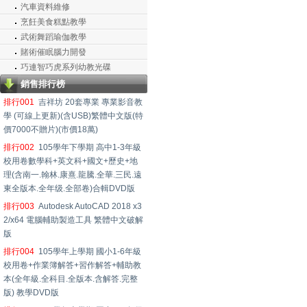
汽車資料維修
烹飪美食糕點教學
武術舞蹈瑜伽教學
賭術催眠腦力開發
巧連智巧虎系列幼教光碟
銷售排行榜
排行001
吉祥坊 20套專業 專業影音教
學 (可線上更新)(含USB)繁體中文版(特
價7000不贈片)(市價18萬)
排行002
105學年下學期 高中1-3年級
校用卷數學科+英文科+國文+歷史+地
理(含南一.翰林.康熹.龍騰.全華.三民.遠
東全版本.全年级.全部卷)合輯DVD版
排行003
Autodesk AutoCAD 2018 x3
2/x64 電腦輔助製造工具 繁體中文破解
版
排行004
105學年上學期 國小1-6年級
校用卷+作業簿解答+習作解答+輔助教
本(全年級.全科目.全版本.含解答.完整
版) 教學DVD版