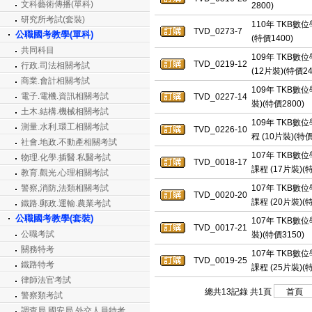
文科藝術傳播(單科)
2800)
研究所考試(套裝)
110年 TKB數
TVD_0273-7
公職國考教學(單科)
(特價1400)
共同科目
109年 TKB數
TVD_0219-12
行政.司法相關考試
(12片裝)(特價24
商業.會計相關考試
109年 TKB數
電子.電機.資訊相關考試
TVD_0227-14
裝)(特價2800)
土木.結構.機械相關考試
109年 TKB數
測量.水利.環工相關考試
TVD_0226-10
程 (10片裝)(特價
社會.地政.不動產相關考試
107年 TKB
物理.化學.插醫.私醫考試
TVD_0018-17
課程 (17片裝)(特
教育.觀光.心理相關考試
警察,消防,法類相關考試
107年 TKB
TVD_0020-20
課程 (20片裝)(特
鐵路.郵政.運輸.農業考試
公職國考教學(套裝)
107年 TKB數
TVD_0017-21
公職考試
裝)(特價3150)
關務特考
107年 TKB
TVD_0019-25
鐵路特考
課程 (25片裝)(特
律師法官考試
總共13記錄 共1頁
警察類考試
調查局.國安局.外交人員特考