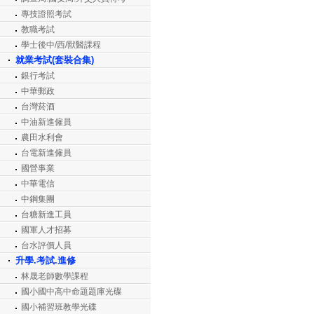
專技證照考試
教職考試
學士後中/西/獸醫課程
就業考試(套裝合集)
銀行考試
中華郵政
台灣菸酒
中油新進僱員
農田水利會
台電新進僱員
國營事業
中華電信
中鋼集團
台糖新進工員
國軍人才招募
台水評價人員
升學.考試.進修
林晟老師數學課程
國小國中高中命題題庫光碟
國小補習班教學光碟