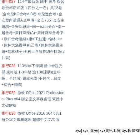
排行027
114年最新版 國中 會考 複習
卷合輯正式版（四分之一卷）共18卷
(含奇鼎KO會考A.B卷 奇鼎進會考+金
安雙向溝通A.B.甲卷+金安735+金安主
題讚+金安新思維+南一EZ百分百+南一
超會考+康軒麻辣(A)+康軒麻辣會考甲
+康軒會考勝經+康軒E點通+翰林Lite
+翰林大滿貫甲卷.乙卷+翰林大滿貫主
題+翰林橘子)全科目含解答總合輯版(2
片裝)
排行028
113學年下學期 國中命題光
碟 康軒版 1-3年級(含108課綱)(全年
級、全領域) 題庫光碟(不包含：藝文
+綜合+健體)
排行029
微軟 Office 2021 Profession
al Plus x64 辦公室文事務處理 繁體中
文破解版
排行030
微軟 Office 2016 x64 6合1
辦公室文事務處理 繁體中文DVD版
xyz
|
xyz
|
藍光
|
xyz資訊工坊
|
xyz軟體