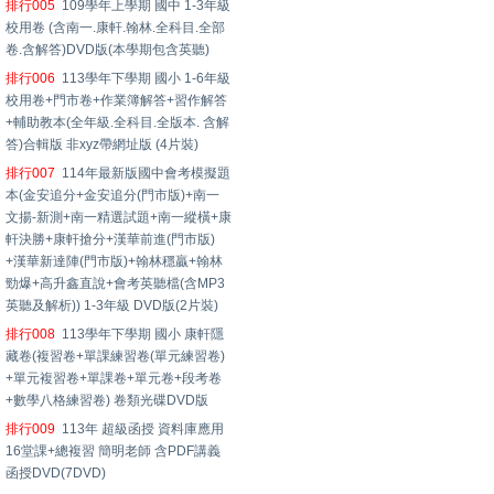
排行005
109學年上學期 國中 1-3年級
校用卷 (含南一.康軒.翰林.全科目.全部
卷.含解答)DVD版(本學期包含英聽)
排行006
113學年下學期 國小 1-6年級
校用卷+門市卷+作業簿解答+習作解答
+輔助教本(全年級.全科目.全版本. 含解
答)合輯版 非xyz帶網址版 (4片裝)
排行007
114年最新版國中會考模擬題
本(金安追分+金安追分(門市版)+南一
文揚-新測+南一精選試題+南一縱橫+康
軒決勝+康軒搶分+漢華前進(門市版)
+漢華新達陣(門市版)+翰林穩贏+翰林
勁爆+高升鑫直說+會考英聽檔(含MP3
英聽及解析)) 1-3年級 DVD版(2片裝)
排行008
113學年下學期 國小 康軒隱
藏卷(複習卷+單課練習卷(單元練習卷)
+單元複習卷+單課卷+單元卷+段考卷
+數學八格練習卷) 卷類光碟DVD版
排行009
113年 超級函授 資料庫應用
16堂課+總複習 簡明老師 含PDF講義
函授DVD(7DVD)