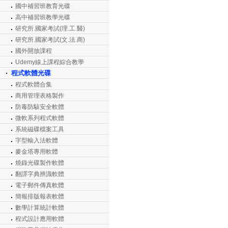
國中補習班教育光碟
高中補習班教學光碟
研究所.國家考試(理.工.醫)
研究所.國家考試(文.法.商)
國外開放課程
Udemy線上課程綜合教學
程式軟體光碟
程式軟體合集
商用管理表格製作
防毒防駭安全軟體
微軟系列程式軟體
系統磁碟檔案工具
字型輸入法軟體
麥金塔專用軟體
燒錄光碟製作軟體
翻譯字典辨識軟體
電子郵件傳真軟體
簡報排版報表軟體
數學計算統計軟體
程式設計應用軟體