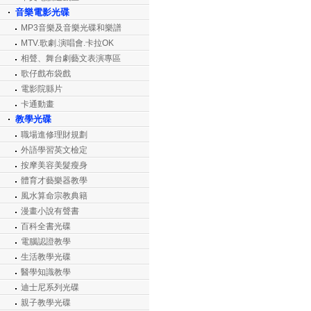
音樂電影光碟
MP3音樂及音樂光碟和樂譜
MTV.歌劇.演唱會.卡拉OK
相聲、舞台劇藝文表演專區
歌仔戲布袋戲
電影院縣片
卡通動畫
教學光碟
職場進修理財規劃
外語學習英文檢定
按摩美容美髮瘦身
體育才藝樂器教學
風水算命宗教典籍
漫畫小說有聲書
百科全書光碟
電腦認證教學
生活教學光碟
醫學知識教學
迪士尼系列光碟
親子教學光碟