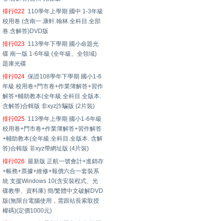
排行022
110學年上學期 國中 1-3年級
校用卷 (含南一.康軒.翰林.全科目.全部
卷.含解答)DVD版
排行023
113學年下學期 國小命題光
碟 南一版 1-6年級 (全年級、全領域)
題庫光碟
排行024
保證108學年下學期 國小1-6
年級 校用卷+門市卷+作業簿解答+習作
解答+輔助教本(全年級.全科目.全版本.
含解答)合輯版 非xyz詐騙版 (2片裝)
排行025
113學年上學期 國小1-6年級
校用卷+門市卷+作業簿解答+習作解答
+輔助教本(全年級.全科目.全版本. 含解
答)合輯版 非xyz帶網址版 (4片裝)
排行026
最新版 正航一號會計+進銷存
+帳務+票據+維修+報價六合一套裝系
統 支援Windows 10(含安裝程式、光
碟教學、資料庫) 簡/繁體中文破解DVD
版(無限台電腦使用，需跟站長索取授
權碼)(定價1000元)