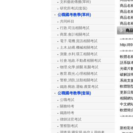
文科藝術傳播(單科)
商品名
研究所考試(套裝)
商品名
公職國考教學(單科)
商品名
共同科目
商品名
行政.司法相關考試
商
商業.會計相關考試
--=-=-=-
電子.電機.資訊相關考試
http://89
土木.結構.機械相關考試
--=-=-=-
測量.水利.環工相關考試
軟體名稱
社會.地政.不動產相關考試
語系版本
物理.化學.插醫.私醫考試
光碟片數
教育.觀光.心理相關考試
破解說明
警察,消防,法類相關考試
系統支援
軟體類型
鐵路.郵政.運輸.農業考試
更新日期: 
公職國考教學(套裝)
相關網址
公職考試
中文網站: h
關務特考
軟體簡介
鐵路特考
--=-=-=-
律師法官考試
警察類考試
新粉彩名
調查局.國安局.外交人員特考