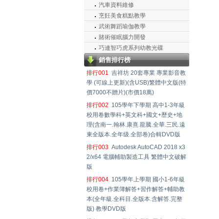
汽車資料維修
烹飪美食糕點教學
武術舞蹈瑜伽教學
賭術催眠腦力開發
巧連智巧虎系列幼教光碟
銷售排行榜
排行001
吉祥坊 20套專業 專業影音教
學 (可線上更新)(含USB)繁體中文版(特
價7000不贈片)(市價18萬)
排行002
105學年下學期 高中1-3年級
校用卷數學科+英文科+國文+歷史+地
理(含南一.翰林.康熹.龍騰.全華.三民.遠
東全版本.全年级.全部卷)合輯DVD版
排行003
Autodesk AutoCAD 2018 x3
2/x64 電腦輔助製造工具 繁體中文破解
版
排行004
105學年上學期 國小1-6年級
校用卷+作業簿解答+習作解答+輔助教
本(全年級.全科目.全版本.含解答.完整
版) 教學DVD版