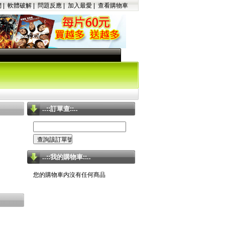
們
|
軟體破解
|
問題反應
|
加入最愛
|
查看購物車
..::訂單查::..
..::我的購物車::..
您的購物車内沒有任何商品