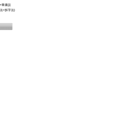
型+華康設
法+拆字法)