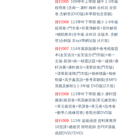
排行005
109學年上學期 國中 1-3年級
校用卷 (含南一.康軒.翰林.全科目.全部
卷.含解答)DVD版(本學期包含英聽)
排行006
113學年下學期 國小 1-6年級
校用卷+門市卷+作業簿解答+習作解答
+輔助教本(全年級.全科目.全版本. 含解
答)合輯版 非xyz帶網址版 (4片裝)
排行007
114年最新版國中會考模擬題
本(金安追分+金安追分(門市版)+南一
文揚-新測+南一精選試題+南一縱橫+康
軒決勝+康軒搶分+漢華前進(門市版)
+漢華新達陣(門市版)+翰林穩贏+翰林
勁爆+高升鑫直說+會考英聽檔(含MP3
英聽及解析)) 1-3年級 DVD版(2片裝)
排行008
113學年下學期 國小 康軒隱
藏卷(複習卷+單課練習卷(單元練習卷)
+單元複習卷+單課卷+單元卷+段考卷
+數學八格練習卷) 卷類光碟DVD版
排行009
113年 超級函授 資料庫應用
16堂課+總複習 簡明老師 含PDF講義
函授DVD(7DVD)