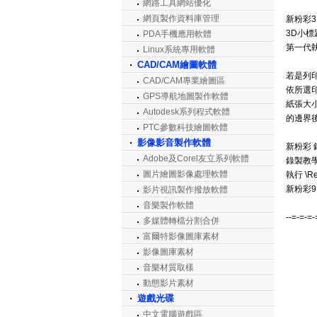
網路工具網站優化
網頁製作資料庫管理
新粉彩
3D小標題
PDA手機應用軟體
第一代執
Linux系統專用軟體
CAD/CAM繪圖軟體
若是列印
CAD/CAM專業繪圖區
依所選
GPS導航地圖製作軟體
紙張大小
Autodesk系列程式軟體
的邊界
PTC參數科技繪圖軟體
影像影音製作軟體
新粉彩 
Adobe及Corel友立系列軟體
錄製教學-
圖片繪圖影像處理軟體
執行 \R
新粉彩9
影片視訊製作撥放軟體
音樂製作軟體
--=-=-=-
多媒體轉檔分割合併
富爾特影像圖庫素材
影像圖庫素材
音樂材質取樣
動態影片素材
遊戲光碟
中文電腦遊戲區