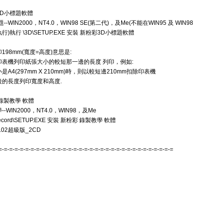
3D小標題軟體
--WIN2000，NT4.0，WIN98 SE(第二代)，及Me(不能在WIN95 及 WIN98
行)執行 \3D\SETUP.EXE 安裝 新粉彩3D小標題軟體
198mm(寬度=高度)意思是:
印表機列印紙張大小的較短那一邊的長度 列印，例如:
是A4(297mm X 210mm)時，則以較短邊210mm扣除印表機
後的長度列印寬度和高度.
錄製教學 軟體
-WIN2000，NT4.0，WIN98，及Me
ecord\SETUP.EXE 安裝 新粉彩 錄製教學 軟體
.02超級版_2CD
=-=-=-=-=-=-=-=-=-=-=-=-=-=-=-=-=-=-=-=-=-=-=-=-=-=-=-=-=-=-=-=-=