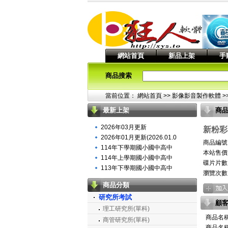
網站首頁
新品上架
手
商品搜索
當前位置：
網站首頁
>> 影像影音製作軟體 >
最新上架
商
2026年03月更新
新粉彩
2026年01月更新(2026.01.0
商品編號：
114年下學期國小國中高中
本站售價：
114年上學期國小國中高中
碟片片數
113年下學期國小國中高中
瀏覽次數
商品分類
研究所考試
顧
理工研究所(單科)
商品名
商管研究所(單科)
商品名