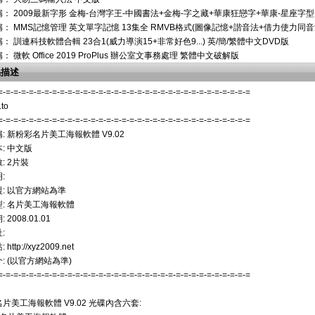
稱：
2009最新字形 金梅-台灣字王-中國書法+金梅-字之藏+華康狂戀字+華康-星座字
稱：
MMS記憶管理 英文單字記憶 13集全 RMVB格式(圖像記憶+諧音法+借力使力同音
稱：
訓連科技軟體合輯 23合1(威力導演15+非常好色9...) 英/簡/繁體中文DVD版
稱：
微軟 Office 2019 ProPlus 辦公室文事務處理 繁體中文破解版
品描述
=-=-=-=-=-=-=-=-=-=-=-=-=-=-=-=-=-=-=-=-=-=-=-=-=-=-=-=-=-=-=-=-=
.to
=-=-=-=-=-=-=-=-=-=-=-=-=-=-=-=-=-=-=-=-=-=-=-=-=-=-=-=-=-=-=-=-=
: 新粉彩名片美工海報軟體 V9.02
: 中文版
: 2片裝
:
: 以官方網站為準
: 名片美工海報軟體
2008.01.01
:
ttp://xyz2009.net
: (以官方網站為準)
=-=-=-=-=-=-=-=-=-=-=-=-=-=-=-=-=-=-=-=-=-=-=-=-=-=-=-=-=-=-=-=-=
片美工海報軟體 V9.02 光碟內含六套: