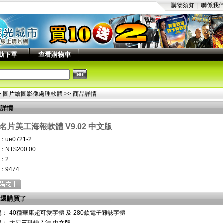
購物須知
|
聯係我
動下單
查看購物車
>
圖片繪圖影像處理軟體
>> 商品詳情
品詳情
名片美工海報軟體 V9.02 中文版
ue0721-2
NT$200.00
：2
：
9474
客還購買了
稱：
40種華康超可愛字體 及 280款電子雜誌字體
稱：
大易三碼輸入法 中文版