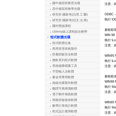
國中補習班教育光碟
注意: 
高中補習班教學光碟
ODBC -
研究所.國家考試(理.工.醫)
執行 \O
研究所.國家考試(文.法.商)
國外開放課程
新粉彩
Udemy線上課程綜合教學
WIN 98
程式軟體光碟
執行 \L
程式軟體合集
注意: 
商用管理表格製作
防毒防駭安全軟體
WIN95 
微軟系列程式軟體
執行 \L
系統磁碟檔案工具
注意: 
字型輸入法軟體
新粉彩
麥金塔專用軟體
WIN98 
燒錄光碟製作軟體
執行 \N
翻譯字典辨識軟體
注意: 
電子郵件傳真軟體
簡報排版報表軟體
WIN95 
數學計算統計軟體
執行 \N
程式設計應用軟體
注意: 