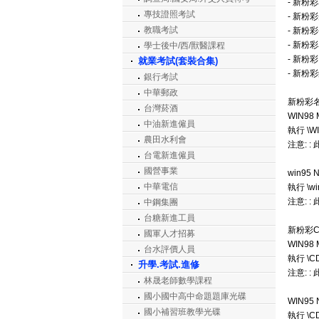
- 新粉
專技證照考試
- 新粉
教職考試
- 新粉
- 新粉
學士後中/西/獸醫課程
- 新粉
就業考試(套裝合集)
- 新粉
銀行考試
中華郵政
新粉彩
台灣菸酒
WIN98 
中油新進僱員
執行 \W
農田水利會
注意: 
台電新進僱員
國營事業
win95 N
中華電信
執行 \w
注意: 
中鋼集團
台糖新進工員
新粉彩
國軍人才招募
WIN98 
台水評價人員
執行 \C
升學.考試.進修
注意: 
林晟老師數學課程
國小國中高中命題題庫光碟
WIN95 
國小補習班教學光碟
執行 \C