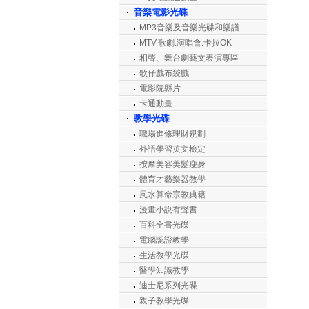
音樂電影光碟
MP3音樂及音樂光碟和樂譜
MTV.歌劇.演唱會.卡拉OK
相聲、舞台劇藝文表演專區
歌仔戲布袋戲
電影院縣片
卡通動畫
教學光碟
職場進修理財規劃
外語學習英文檢定
按摩美容美髮瘦身
體育才藝樂器教學
風水算命宗教典籍
漫畫小說有聲書
百科全書光碟
電腦認證教學
生活教學光碟
醫學知識教學
迪士尼系列光碟
親子教學光碟