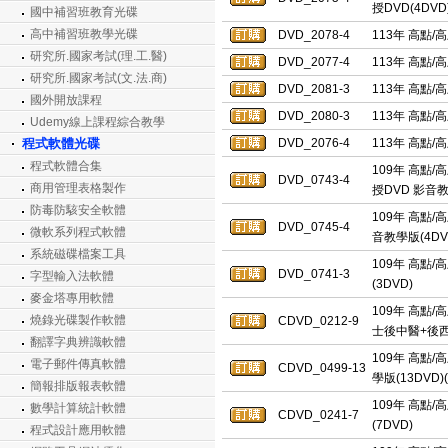
授DVD(4DVD
國中補習班教育光碟
高中補習班教學光碟
DVD_2078-4
113年 高點/
研究所.國家考試(理.工.醫)
DVD_2077-4
113年 高點/
研究所.國家考試(文.法.商)
DVD_2081-3
113年 高點/
國外開放課程
DVD_2080-3
113年 高點/
Udemy線上課程綜合教學
程式軟體光碟
DVD_2076-4
113年 高點/
程式軟體合集
109年 高點/
DVD_0743-4
商用管理表格製作
授DVD 影音教
防毒防駭安全軟體
109年 高點/
DVD_0745-4
微軟系列程式軟體
音教學版(4DV
系統磁碟檔案工具
109年 高點/
DVD_0741-3
字型輸入法軟體
(3DVD)
麥金塔專用軟體
109年 高點/
燒錄光碟製作軟體
CDVD_0212-9
士後中醫+後西
翻譯字典辨識軟體
109年 高點/
電子郵件傳真軟體
CDVD_0499-13
學版(13DVD
簡報排版報表軟體
109年 高點/
數學計算統計軟體
CDVD_0241-7
(7DVD)
程式設計應用軟體