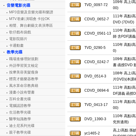
109年 高上/
TVD_0097-72
音樂電影光碟
00)
MP3音樂及音樂光碟和樂譜
111年 高點/
MTV.歌劇.演唱會.卡拉OK
CDVD_0652-7
DVD (7DVD)
相聲、舞台劇藝文表演專區
110年 高點/
歌仔戲布袋戲
CDVD_0561-13
師 含PDF講義
電影院縣片
110年 高點/
卡通動畫
TVD_0290-5
0)
教學光碟
職場進修理財規劃
109年 高點/
CDVD_0242-7
書 函授DVD 
外語學習英文檢定
按摩美容美髮瘦身
108年 高上/
DVD_0514-3
體育才藝樂器教學
片DVD)(本
風水算命宗教典籍
111年 高點
CDVD_0694-6
漫畫小說有聲書
DF講義 函授DV
百科全書光碟
111年 高點/
TVD_0413-17
電腦認證教學
00)
生活教學光碟
110年 高點/
醫學知識教學
DVD_1390-3
究所適用)
迪士尼系列光碟
高上/高點 孫
親子教學光碟
yc1465-2