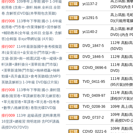
高上/高點 施敏
排行005
109學年上學期 國中 1-3年級
yc1137-2
(2DVD)(內
校用卷 (含南一.康軒.翰林.全科目.全部
卷.含解答)DVD版(本學期包含英聽)
高上/高點 毛昭
yc1291-5
D)(只能用電腦
排行006
113學年下學期 國小 1-6年級
校用卷+門市卷+作業簿解答+習作解答
高上/高點 林易
yc1140-2
+輔助教本(全年級.全科目.全版本. 含解
DVD) (內含 
答)合輯版 非xyz帶網址版 (4片裝)
112年 高點/
DVD_1847-5
排行007
114年最新版國中會考模擬題
(5DVD)
本(金安追分+金安追分(門市版)+南一
DVD_1846-5
112年 高點/
文揚-新測+南一精選試題+南一縱橫+康
軒決勝+康軒搶分+漢華前進(門市版)
111年 高點/
CDVD_0696-6
+漢華新達陣(門市版)+翰林穩贏+翰林
DVD)
勁爆+高升鑫直說+會考英聽檔(含MP3
111年 高點/
TVD_0411-95
英聽及解析)) 1-3年級 DVD版(2片裝)
(95片裝)(特價9
排行008
113學年下學期 國小 康軒隱
111年 高點/
TVD_0409-97
藏卷(複習卷+單課練習卷(單元練習卷)
課程(97片裝)(
+單元複習卷+單課卷+單元卷+段考卷
TVD_0208-36
109年 高上/
+數學八格練習卷) 卷類光碟DVD版
109年 高點/
排行009
113年 超級函授 資料庫應用
DVD_0737-2
所 函授DVD (
16堂課+總複習 簡明老師 含PDF講義
函授DVD(7DVD)
109年 高點/
CDVD_0221-6