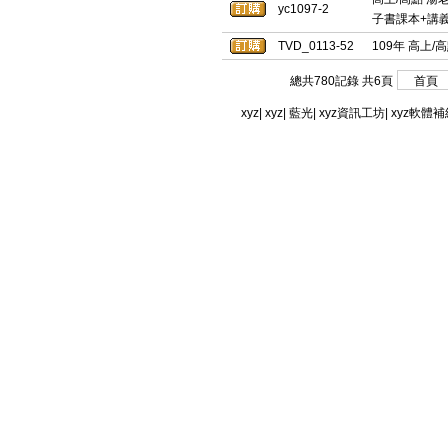
yc1097-2
子書課本+講義)
TVD_0113-52
109年 高上/
總共780記錄 共6頁
xyz
|
xyz
|
藍光
|
xyz資訊工坊
|
xyz軟體