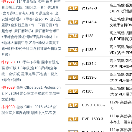
排行027
114年最新版 國中 會考 複習
高上/高點 張
卷合輯正式版（四分之一卷）共18卷
yc1247-3
(3DVD)(只
(含奇鼎KO會考A.B卷 奇鼎進會考+金
安雙向溝通A.B.甲卷+金安735+金安主
高上/高點 蘇絲
yc1143-4
題讚+金安新思維+南一EZ百分百+南一
文教學合輯DV
超會考+康軒麻辣(A)+康軒麻辣會考甲
高上/高點 馮國
yc1138
+康軒會考勝經+康軒E點通+翰林Lite
含 PDF講義)
+翰林大滿貫甲卷.乙卷+翰林大滿貫主
高上/高點 施敏
題+翰林橘子)全科目含解答總合輯版(2
yc1135-3
VD) (內含 
片裝)
高上/高點 張台
排行028
113學年下學期 國中命題光
yc1134-5
(內含 PDF電
碟 康軒版 1-3年級(含108課綱)(全年
級、全領域) 題庫光碟(不包含：藝文
高上/高點 張老
yc1133-5
+綜合+健體)
(內含 PDF
排行029
微軟 Office 2021 Profession
高上/高點 趙
yc1105
al Plus x64 辦公室文事務處理 繁體中
(內含 PDF
文破解版
112年 高點/高
CDVD_0788-7
排行030
微軟 Office 2016 x64 6合1
D)
辦公室文事務處理 繁體中文DVD版
111年 高點/
DVD_1603-3
本為主，請自
111年 高點/