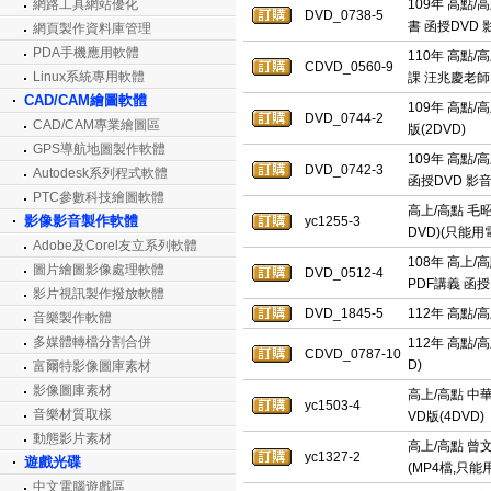
網路工具網站優化
109年 高點/
DVD_0738-5
書 函授DVD 
網頁製作資料庫管理
PDA手機應用軟體
110年 高點
CDVD_0560-9
Linux系統專用軟體
課 汪兆慶老師 
CAD/CAM繪圖軟體
109年 高點/
DVD_0744-2
CAD/CAM專業繪圖區
版(2DVD)
GPS導航地圖製作軟體
109年 高點/
DVD_0742-3
Autodesk系列程式軟體
函授DVD 影音
PTC參數科技繪圖軟體
高上/高點 毛昭
影像影音製作軟體
yc1255-3
DVD)(只能用
Adobe及Corel友立系列軟體
108年 高上/
圖片繪圖影像處理軟體
DVD_0512-4
PDF講義 函授
影片視訊製作撥放軟體
DVD_1845-5
112年 高點/
音樂製作軟體
多媒體轉檔分割合併
112年 高點/
CDVD_0787-10
D)
富爾特影像圖庫素材
影像圖庫素材
高上/高點 中華
yc1503-4
音樂材質取樣
VD版(4DVD)
動態影片素材
高上/高點 曾文
yc1327-2
遊戲光碟
(MP4檔,只能
中文電腦遊戲區