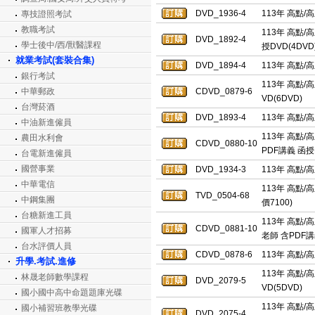
DVD_1936-4
113年 高點/
專技證照考試
教職考試
113年 高點/
DVD_1892-4
學士後中/西/獸醫課程
授DVD(4DVD
就業考試(套裝合集)
DVD_1894-4
113年 高點/
銀行考試
113年 高點/
中華郵政
CDVD_0879-6
VD(6DVD)
台灣菸酒
DVD_1893-4
113年 高點/
中油新進僱員
113年 高點/
農田水利會
CDVD_0880-10
PDF講義 函授D
台電新進僱員
國營事業
DVD_1934-3
113年 高點/
中華電信
113年 高點/
TVD_0504-68
中鋼集團
價7100)
台糖新進工員
113年 高點/
CDVD_0881-10
國軍人才招募
老師 含PDF講
台水評價人員
CDVD_0878-6
113年 高點/
升學.考試.進修
113年 高點/
林晟老師數學課程
DVD_2079-5
VD(5DVD)
國小國中高中命題題庫光碟
113年 高點/
國小補習班教學光碟
DVD_2075-4