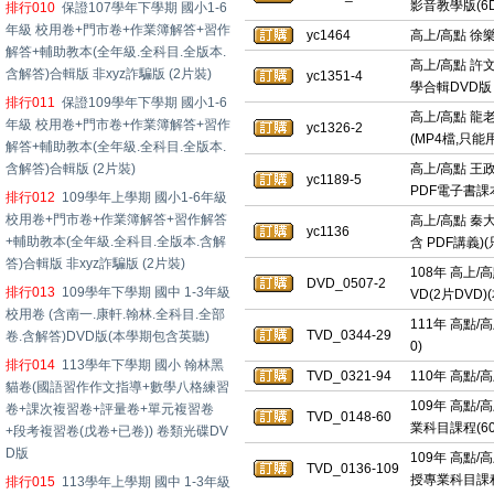
影音教學版(6D
排行010
保證107學年下學期 國小1-6
年級 校用卷+門市卷+作業簿解答+習作
yc1464
高上/高點 徐樂
解答+輔助教本(全年級.全科目.全版本.
高上/高點 許文
含解答)合輯版 非xyz詐騙版 (2片裝)
yc1351-4
學合輯DVD版 
排行011
保證109學年下學期 國小1-6
高上/高點 龍老
年級 校用卷+門市卷+作業簿解答+習作
yc1326-2
(MP4檔,只能
解答+輔助教本(全年級.全科目.全版本.
含解答)合輯版 (2片裝)
高上/高點 王政
yc1189-5
PDF電子書課
排行012
109學年上學期 國小1-6年級
校用卷+門市卷+作業簿解答+習作解答
高上/高點 秦大
yc1136
+輔助教本(全年級.全科目.全版本.含解
含 PDF講義)
答)合輯版 非xyz詐騙版 (2片裝)
108年 高上/
DVD_0507-2
排行013
109學年下學期 國中 1-3年級
VD(2片DVD
校用卷 (含南一.康軒.翰林.全科目.全部
111年 高點/
TVD_0344-29
卷.含解答)DVD版(本學期包含英聽)
0)
排行014
113學年下學期 國小 翰林黑
TVD_0321-94
110年 高點/
貓卷(國語習作作文指導+數學八格練習
109年 高點
卷+課次複習卷+評量卷+單元複習卷
TVD_0148-60
業科目課程(60
+段考複習卷(戊卷+已卷)) 卷類光碟DV
D版
109年 高點/
TVD_0136-109
授專業科目課程(
排行015
113學年上學期 國中 1-3年級