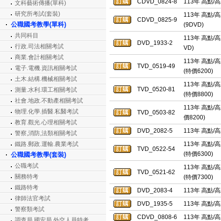
CDVD_0824-8
113年 高點/
文科藝術傳播(單科)
研究所考試(套裝)
113年 高點/
CDVD_0825-9
公職國考教學(單科)
(9DVD)
共同科目
113年 高點/
DVD_1933-2
行政.司法相關考試
VD)
商業.會計相關考試
113年 高點/
TVD_0519-49
電子.電機.資訊相關考試
(特價6200)
土木.結構.機械相關考試
113年 高點/
TVD_0520-81
測量.水利.環工相關考試
(特價8800)
社會.地政.不動產相關考試
113年 高點/
物理.化學.插醫.私醫考試
TVD_0503-82
價8200)
教育.觀光.心理相關考試
DVD_2082-5
113年 高點/
警察,消防,法類相關考試
鐵路.郵政.運輸.農業考試
113年 高點/
TVD_0522-54
(特價6300)
公職國考教學(套裝)
公職考試
113年 高點/
TVD_0521-62
關務特考
(特價7300)
鐵路特考
DVD_2083-4
113年 高點/
律師法官考試
DVD_1935-5
113年 高點/
警察類考試
CDVD_0808-6
113年 高點/
調查局.國安局.外交人員特考