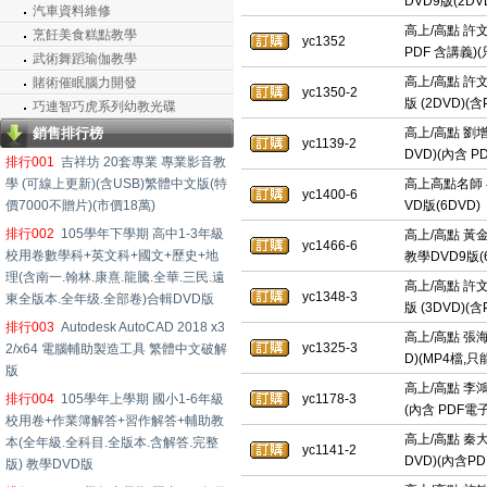
DVD9版(2DV
汽車資料維修
高上/高點 許文
烹飪美食糕點教學
yc1352
PDF 含講義)
武術舞蹈瑜伽教學
高上/高點 許
賭術催眠腦力開發
yc1350-2
版 (2DVD)(
巧連智巧虎系列幼教光碟
銷售排行榜
高上/高點 劉增
yc1139-2
DVD)(內含 
排行001
吉祥坊 20套專業 專業影音教
學 (可線上更新)(含USB)繁體中文版(特
高上高點名師 
yc1400-6
價7000不贈片)(市價18萬)
VD版(6DVD)
排行002
105學年下學期 高中1-3年級
高上/高點 黃
yc1466-6
校用卷數學科+英文科+國文+歷史+地
教學DVD9版(
理(含南一.翰林.康熹.龍騰.全華.三民.遠
高上/高點 許
yc1348-3
東全版本.全年级.全部卷)合輯DVD版
版 (3DVD)(
排行003
Autodesk AutoCAD 2018 x3
高上/高點 張海
yc1325-3
2/x64 電腦輔助製造工具 繁體中文破解
D)(MP4檔,
版
高上/高點 李鴻
排行004
105學年上學期 國小1-6年級
yc1178-3
(內含 PDF電
校用卷+作業簿解答+習作解答+輔助教
高上/高點 秦大
本(全年級.全科目.全版本.含解答.完整
yc1141-2
DVD)(內含PD
版) 教學DVD版