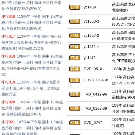
校用卷 (含南一.康軒.翰林.全科目.全部
高上/高點 文政
yc1409
卷.含解答)完整版(2DVD)
電腦播放)
排行016
113學年下學期 國中 1-3年級
高上/高點 許
yc1353-3
校用卷 (含南一.康軒.翰林.全科目.全部
(3DVD) (含
卷.含解答)完整版(2DVD)
高上/高點 楊駿
yc1257-3
排行017
113學年下學期 國小 南一蘋
(只能用電腦播
果卷(單元複習卷+段考複習卷+數學八
yc1144-4
高上/高點 何薇
格練習卷) 卷類光碟DVD版
高上/高點 王上
排行018
108學年下學期 國中 1-3年級
yc1142
含 PDF講義)
校用卷 (含南一.康軒.翰林.全科目.全部
卷.含解答)DVD完整版(本學期包含英
DVD_0510
108年 高上/
聽)
111年 高點/
CDVD_0697-8
排行019
113學年下學期 國小命題光
授DVD (8D
碟 康軒版 1-6年級 (全年級、全領域)
111年 高點/
題庫光碟
TVD_0412-96
函授課程(96片
排行020
110學年下學期 國中 1-3年級
109年 高點/
校用卷 (含南一.康軒.翰林.全科目.全部
TVD_0169-39
片裝)(特價495
卷.含解答)完整版(2DVD)
109年 高點/
排行021
107學年下學期 國中 1-3年級
DVD_0747
行購買)
校用卷 (含南一.康軒.翰林.全科目.全部
109年 高點/
卷.含解答)合輯 完整版