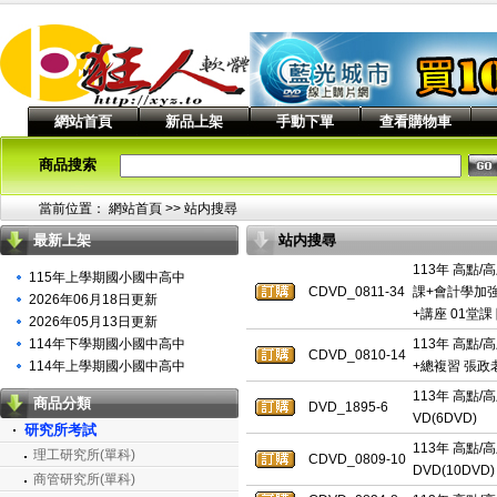
網站首頁
新品上架
手動下單
查看購物車
商品搜索
當前位置：
網站首頁
>> 站内搜尋
最新上架
站内搜尋
113年 高點
115年上學期國小國中高中
CDVD_0811-34
課+會計學加強
2026年06月18日更新
+講座 01堂課
2026年05月13日更新
114年下學期國小國中高中
113年 高點/
CDVD_0810-14
114年上學期國小國中高中
+總複習 張政老
113年 高點/
商品分類
DVD_1895-6
VD(6DVD)
研究所考試
113年 高點/
理工研究所(單科)
CDVD_0809-10
DVD(10DVD)
商管研究所(單科)