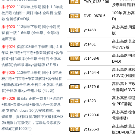
TVD_0135-106
授專業科目課程(
排行022
110學年上學期 國中 1-3年級
校用卷 (含南一.康軒.翰林.全科目.全部
109年 高上/
DVD_0670-5
卷.含解答)DVD版
D)
排行023
113學年下學期 國小命題光
高上/高點 周愛
yc1468
碟 南一版 1-6年級 (全年級、全領域)
版
題庫光碟
高上/高點 黃
yc1461
排行024
保證108學年下學期 國小1-6
學DVD9版
年級 校用卷+門市卷+作業簿解答+習作
高上/高點 明台
yc1458-6
解答+輔助教本(全年級.全科目.全版本.
DVD)
含解答)合輯版 非xyz詐騙版 (2片裝)
高上/高點 李
排行025
113學年上學期 國小1-6年級
yc1454-4
(4DVD)(只
校用卷+門市卷+作業簿解答+習作解答
高點/高上 王政
+輔助教本(全年級.全科目.全版本. 含解
yc1379-6
含講義)(6DVD
答)合輯版 非xyz帶網址版 (4片裝)
高上/高點 李慧
排行026
最新版 正航一號會計+進銷存
yc1323
含 PDF講義)
+帳務+票據+維修+報價六合一套裝系
統 支援Windows 10(含安裝程式、光
高上/高點 徐老
yc1290-6
碟教學、資料庫) 簡/繁體中文破解DVD
電腦播發)
版(無限台電腦使用，需跟站長索取授
高上/高點 葉上
權碼)(定價1000元)
yc1266-3
版(3DVD)(